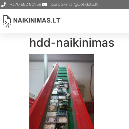
+370 682 80739
pardavimai@dokdata.lt
hdd-naikinimas